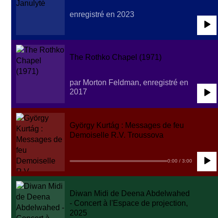
enregistré en 2023
0:00
/
2:45
The Rothko Chapel (1971)
par Morton Feldman, enregistré en
2017
0:00
/
3:00
György Kurtág : Messages de feu
Demoiselle R.V. Troussova
0:00
/
3:00
Diwan Midi de Deena Abdelwahed
- Concert à l'Espace de projection,
2025