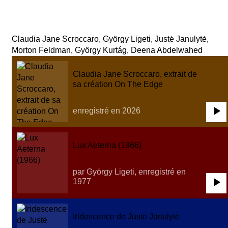
Claudia Jane Scroccaro, György Ligeti, Justė Janulytė,
Morton Feldman, György Kurtág, Deena Abdelwahed
Claudia Jane Scroccaro, extrait de
sa création On The Edge
enregistré en 2026
0:00
/
0:00
Lux Aeterna (1966)
par György Ligeti, enregistré en
1977
0:00
/
2:28
Iridescence de Justė Janulytė