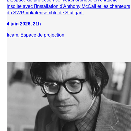
insolite avec l'installation d'Anthony McCall et les chanteurs
du SWR Vokalensemble de Stuttgart.
4 juin 2026, 21h
Ircam, Espace de projection